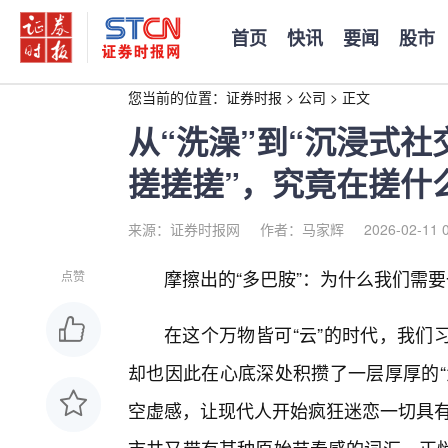
首页
快讯
要闻
股市
您当前的位置：
证券时报
>
公司
>
正文
从“洗澡”到“沉浸式社
搓搓搓”，究竟在搓什
来源：证券时报网
作者：马家辉
2026-02-11 
摩擦出的“多巴胺”：为什么我们需
点赞
在这个万物皆可“云”的时代，我们
却也因此在心底深处积攒了一层厚厚的“
空虚感，让现代人开始疯狂迷恋一切具有“