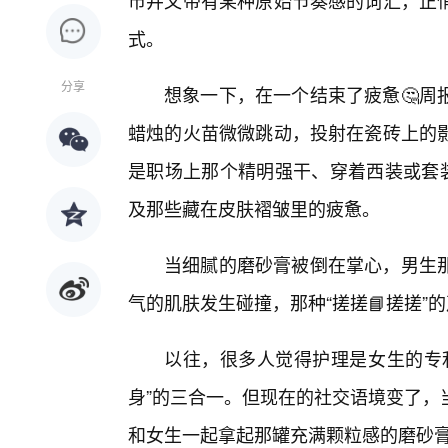
市井又带有某种原始节奏感的词汇，正
式。
分享
想象一下，在一个结束了疲惫🤔周
蜡烛的火苗微微跳动，投射在瓷砖上的影
是职场上那个精明强干、穿着西装或套装
及那些藏在皮肤褶皱里的疲惫。
当细腻的磨砂膏被倒在掌心，男生
气的肌肤发生碰撞，那种“搓搓📘搓搓
以往，很多人觉得护理是女生的专
身”的三合一。但现在的社交语境变了，
和女生一起拿起那罐充满颗粒感的磨砂膏