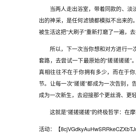
当两人走出浴室，带着同款的、淡
出的神采，是任何滤镜都模拟不出来的
被生活这把“大刷子”重新打磨了一遍，
所以，下一次当你想和对方进行一
套路，去尝试一下最原始的“搓搓搓搓”
真相往往不在于你拥有多少，而在于你
节。让每一次“搓搓”都成为一次告别，
成为一次新生，去迎接那个更丝滑、更
这就是“搓搓搓搓”的终极哲学：在
活动：【
8cjVGdkyAuHwSRRkeCZXbTJ